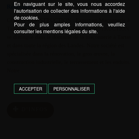
En naviguant sur le site, vous nous accordez
Rénovation
l'autorisation de collecter des informations à l'aide
de cookies.
COMET CONSTRUCTION : Expert en Maçonnerie à
Pour de plus amples informations, veuillez
Tartas et dans les Landes COMET CONSTRUCTION
consulter les mentions légales du site.
se distingue dans le domaine de la maçonnerie à Tartas
et dans toute la région des Landes. Notre société est
spécialisée dans la rénovation, le gros œuvre, la
construction industrielle, le terrassement et les enduits.
Notre …
ACCEPTER
PERSONNALISER
D’INFOS